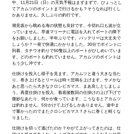
中、11月21日（日）の天気予報はまずまずで、ひょっとし
てアカムツのポイントまで行けるかも？そうなれば行くし
かありません。久しぶりの釣行です。
潮見坂から眺める海の状態も良好です。今切れ口も波が立
っていません。早速マリーナに電話を入れてボートの降下
をお願いしました。半年ぶりです。バッテリーは大丈夫で
しょうか？一発で快適にかかりました。30分でポイントに
到着、タチウオ釣りで50隻以上のボートがひしめいていま
す。どのボートも釣れていません。アカムツのポイントは
もう少し沖です。
仕掛けを投入し様子を見ます。アカムツと違う大きな当た
り、巻き上げるとリールは時々悲鳴を上げます。サメかな
あと思ったら大きなクロシビカマス、まあ良しとしましょ
う。再度仕掛けを投入、着底後数回の仕掛けの上げ下げで
微妙なあたり、何かが食っています。こうなるとアカムツ
は釣れません。5分かけて上げるしかありません。途中ま
で重かったのでまたクロシビカマス？さらに巻くと軽くな
りました。
仕掛けを切って逃げたのか？やがて上がってきたのは、仕