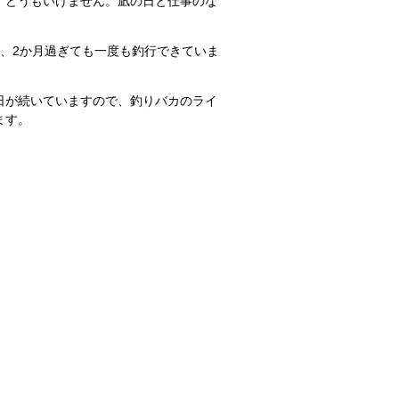
、どうもいけません。凪の日と仕事のな
、2か月過ぎても一度も釣行できていま
日が続いていますので、釣りバカのライ
ます。
。