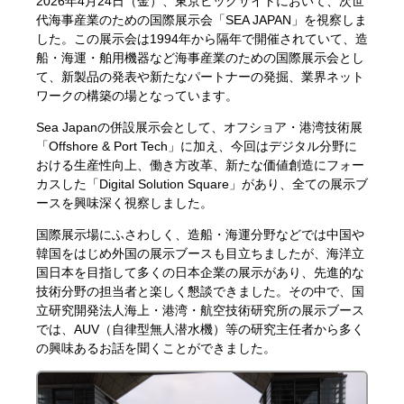
2026年4月24日（金）、東京ビッグサイトにおいて、次世
代海事産業のための国際展示会「SEA JAPAN」を視察しま
した。この展示会は1994年から隔年で開催されていて、造
船・海運・舶用機器など海事産業のための国際展示会とし
て、新製品の発表や新たなパートナーの発掘、業界ネット
ワークの構築の場となっています。
Sea Japanの併設展示会として、オフショア・港湾技術展
「Offshore & Port Tech」に加え、今回はデジタル分野に
おける生産性向上、働き方改革、新たな価値創造にフォー
カスした「Digital Solution Square」があり、全ての展示ブ
ースを興味深く視察しました。
国際展示場にふさわしく、造船・海運分野などでは中国や
韓国をはじめ外国の展示ブースも目立ちましたが、海洋立
国日本を目指して多くの日本企業の展示があり、先進的な
技術分野の担当者と楽しく懇談できました。その中で、国
立研究開発法人海上・港湾・航空技術研究所の展示ブース
では、AUV（自律型無人潜水機）等の研究主任者から多く
の興味あるお話を聞くことができました。